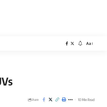
Aa
Font
Resizer
UVs
10 Min Read
Share