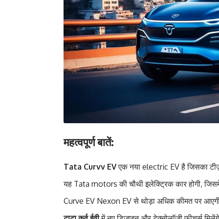
महत्वपूर्ण बातें:
Tata Curvv EV
एक नया electric EV है जिसका टीज़
यह Tata motors की चौथी इलेक्ट्रिक कार होगी, जिस
Curve EV Nexon EV से थोड़ा अधिक कीमत पर आएगी और
टाटा कर्व ईवी
में नए डिजाइन और टेक्नोलॉजी फीचर्स मिलेंगे ज