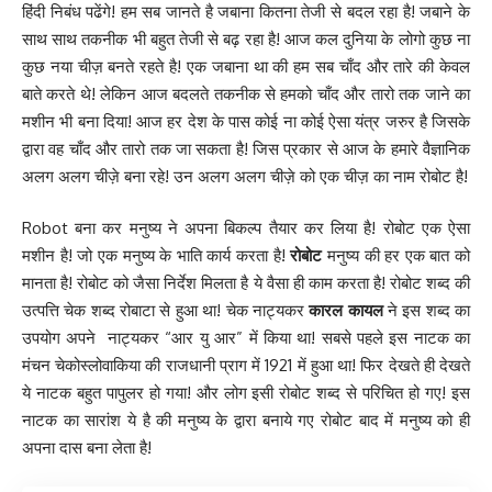
हिंदी निबंध पढेंगे! हम सब जानते है जबाना कितना तेजी से बदल रहा है! जबाने के
साथ साथ तकनीक भी बहुत तेजी से बढ़ रहा है! आज कल दुनिया के लोगो कुछ ना
कुछ नया चीज़ बनते रहते है! एक जबाना था की हम सब चाँद और तारे की केवल
बाते करते थे! लेकिन आज बदलते तकनीक से हमको चाँद और तारो तक जाने का
मशीन भी बना दिया! आज हर देश के पास कोई ना कोई ऐसा यंत्र जरुर है जिसके
द्वारा वह चाँद और तारो तक जा सकता है! जिस प्रकार से आज के हमारे वैज्ञानिक
अलग अलग चीज़े बना रहे! उन अलग अलग चीज़े को एक चीज़ का नाम रोबोट है!
Robot बना कर मनुष्य ने अपना बिकल्प तैयार कर लिया है! रोबोट एक ऐसा
मशीन है! जो एक मनुष्य के भाति कार्य करता है!
रोबोट
मनुष्य की हर एक बात को
मानता है! रोबोट को जैसा निर्देश मिलता है ये वैसा ही काम करता है! रोबोट शब्द की
उत्पत्ति चेक शब्द रोबाटा से हुआ था! चेक नाट्यकर
कारल कायल
ने इस शब्द का
उपयोग अपने नाट्यकर “आर यु आर” में किया था! सबसे पहले इस नाटक का
मंचन
चेकोस्लोवाकिया
की राजधानी प्राग में 1921 में हुआ था! फिर देखते ही देखते
ये नाटक बहुत पापुलर हो गया! और लोग इसी रोबोट शब्द से परिचित हो गए! इस
नाटक का सारांश ये है की मनुष्य के द्वारा बनाये गए रोबोट बाद में मनुष्य को ही
अपना दास बना लेता है!