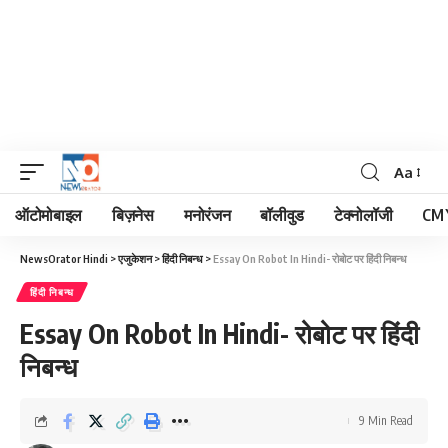
Aa
Font
Resizer
ऑटोमोबाइल
बिज़नेस
मनोरंजन
बॉलीवुड
टेक्नोलॉजी
CM 
NewsOrator Hindi
>
एजुकेशन
>
हिंदी निबन्ध
>
Essay On Robot In Hindi- रोबोट पर हिंदी निबन्ध
हिंदी निबन्ध
Essay On Robot In Hindi- रोबोट पर हिंदी
निबन्ध
9 Min Read