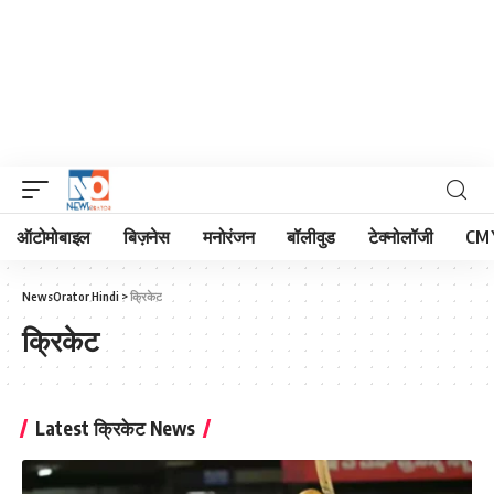
ऑटोमोबाइल
बिज़नेस
मनोरंजन
बॉलीवुड
टेक्नोलॉजी
CM 
NewsOrator Hindi
>
क्रिकेट
क्रिकेट
Latest क्रिकेट News