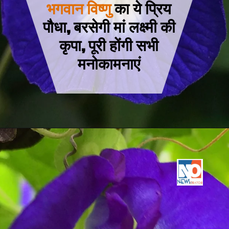
भगवान विष्णु
का ये प्रिय
पौधा, बरसेगी मां लक्ष्मी की
कृपा, पूरी होंगी सभी
मनोकामनाएं