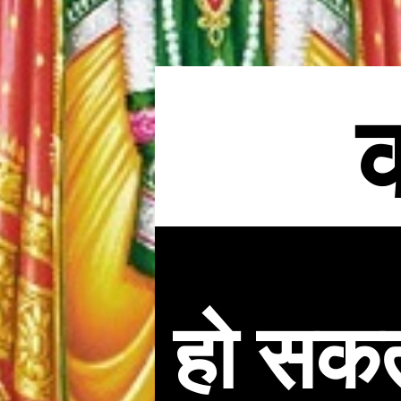
क
हो सकती